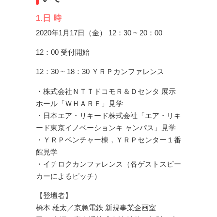
1.日 時
2020年1月17日（金） 12：30 ~ 20：00
12：00 受付開始
12：30 ~ 18：30 ＹＲＰカンファレンス
・株式会社ＮＴＴドコモＲ＆Ｄセンタ 展示
ホール「ＷＨＡＲＦ」見学
・日本エア・リキード株式会社「エア・リキ
ード東京イノベーションキ ャンパス」見学
・ＹＲＰベンチャー棟，ＹＲＰセンター１番
館見学
・イチロクカンファレンス（各ゲストスピー
カーによるピッチ）
【登壇者】
橋本 雄太／京急電鉄 新規事業企画室