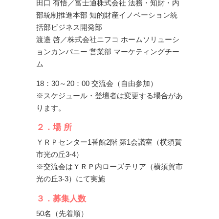
田口 有悟／富士通株式会社 法務・知財・内
部統制推進本部 知的財産イノベーション統
括部ビジネス開発部
渡邉 啓／株式会社ニフコ ホームソリューシ
ョンカンパニー 営業部 マーケティングチー
ム
18：30～20：00 交流会（自由参加）
※スケジュール・登壇者は変更する場合があ
ります。
２．場 所
ＹＲＰセンター1番館2階 第1会議室（横須賀
市光の丘3-4）
※交流会はＹＲＰ内ローズテリア（横須賀市
光の丘3-3）にて実施
３．募集人数
50名（先着順）