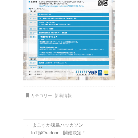
カテゴリー:
新着情報
←
よこすか猿島ハッカソン
―IoT@Outdoor―開催決定！