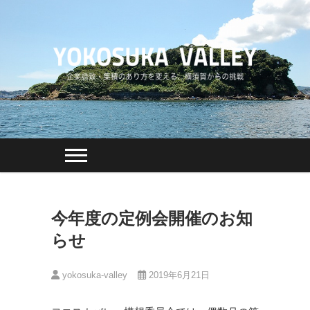
Skip
to
content
今年度の定例会開催のお知
らせ
yokosuka-valley
2019年6月21日